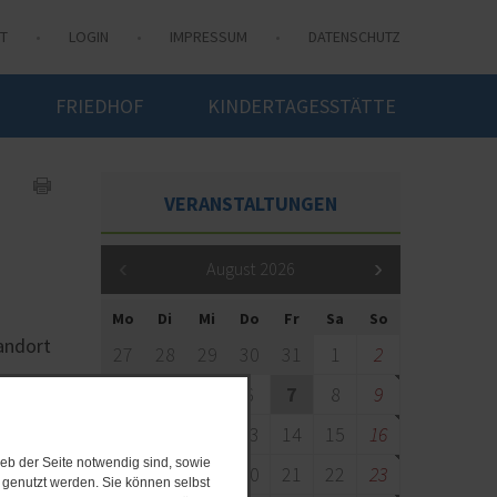
T
LOGIN
IMPRESSUM
DATENSCHUTZ
FRIEDHOF
KINDERTAGESSTÄTTE
VERANSTALTUNGEN
August 2026
Mo
Di
Mi
Do
Fr
Sa
So
tandort
27
28
29
30
31
1
2
3
4
5
6
7
8
9
10
11
12
13
14
15
16
eb der Seite notwendig sind, sowie
17
18
19
20
21
22
23
e genutzt werden. Sie können selbst