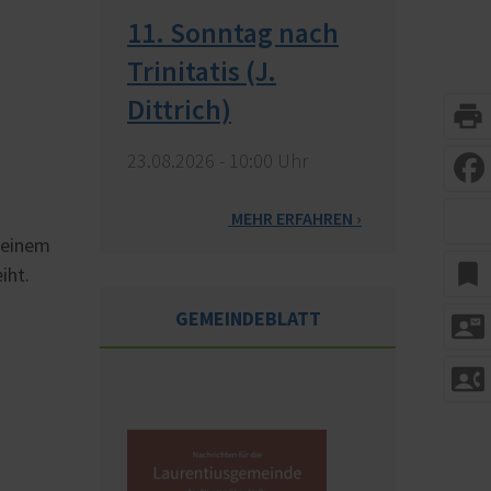
11. Sonntag nach
Trinitatis (J.
Dittrich)
print
23.​08.​2026 -
10:00
Uhr
[
]
MEHR
i einem
bookmark
iht.
GEMEINDEBLATT
contact_mail
contact_phone