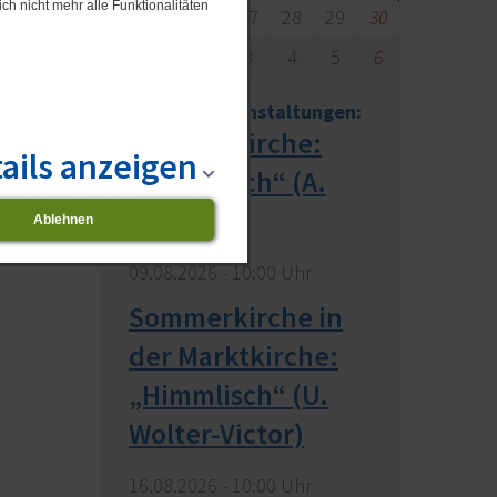
ch nicht mehr alle Funktionalitäten
24
25
26
27
28
29
30
31
1
2
3
4
5
6
Nächste Veranstaltungen:
Sommerkirche:
ails anzeigen
„Himmlisch“ (A.
Schuster)
Ablehnen
09.​08.​2026 -
10:00
Uhr
Sommerkirche in
der Marktkirche:
„Himmlisch“ (U.
Wolter-Victor)
16.​08.​2026 -
10:00
Uhr