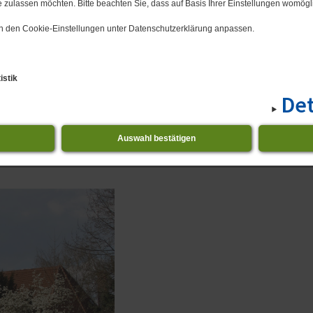
 zulassen möchten. Bitte beachten Sie, dass auf Basis Ihrer Einstellungen womögli
 in den Cookie-Einstellungen unter Datenschutzerklärung anpassen.
istik
Det
n Straße 29.
Auswahl bestätigen
ischen Garten angrenzenden Friedhof umgeben.