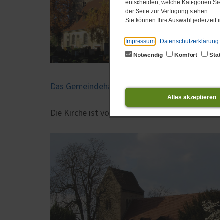
entscheiden, welche Kategorien Sie
der Seite zur Verfügung stehen.
Sie können Ihre Auswahl jederzeit
Impressum
Datenschutzerklärung
Notwendig
Komfort
Stat
Das Gemeindehaus
befindet sich in der Breite
Alles akzeptieren
Die Kirche ist von einem alten, an den Botan