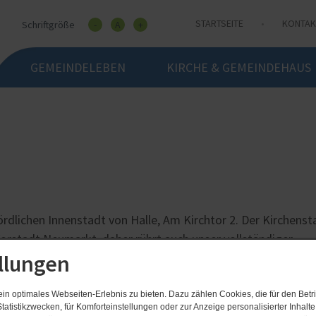
STARTSEITE
KONTAK
Schriftgröße
-
A
+
GEMEINDELEBEN
KIRCHE & GEMEINDEHAUS
ördlichen Innenstadt von Halle, Am Kirchtor 2. Der Kirchens
orstadt Neumarkt, daher rührt auch unser vollständiger
llungen
arkt zu Halle“.
n optimales Webseiten-Erlebnis zu bieten. Dazu zählen Cookies, die für den Betri
tatistikzwecken, für Komforteinstellungen oder zur Anzeige personalisierter Inhalt